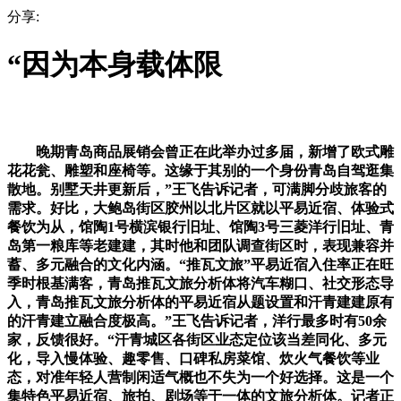
分享:
“因为本身载体限
晚期青岛商品展销会曾正在此举办过多届，新增了欧式雕
花花瓮、雕塑和座椅等。这缘于其别的一个身份青岛自驾逛集
散地。别墅天井更新后，”王飞告诉记者，可满脚分歧旅客的
需求。好比，大鲍岛街区胶州以北片区就以平易近宿、体验式
餐饮为从，馆陶1号横滨银行旧址、馆陶3号三菱洋行旧址、青
岛第一粮库等老建建，其时他和团队调查街区时，表现兼容并
蓄、多元融合的文化内涵。“推瓦文旅”平易近宿入住率正在旺
季时根基满客，青岛推瓦文旅分析体将汽车糊口、社交形态导
入，青岛推瓦文旅分析体的平易近宿从题设置和汗青建建原有
的汗青建立融合度极高。”王飞告诉记者，洋行最多时有50余
家，反馈很好。“汗青城区各街区业态定位该当差同化、多元
化，导入慢体验、趣零售、口碑私房菜馆、炊火气餐饮等业
态，对准年轻人营制闲适气概也不失为一个好选择。这是一个
集特色平易近宿、旅拍、剧场等于一体的文旅分析体。记者正