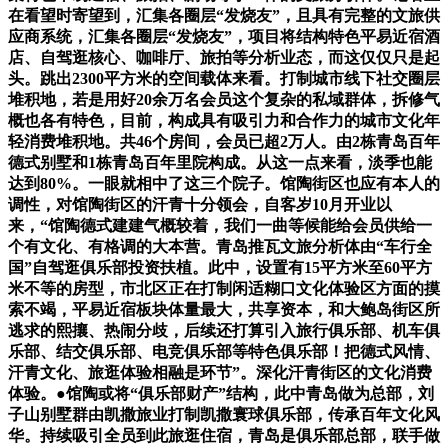
在看望时寄望到，汇集各圈层“发烧友”，且具有完整的文旅供
应商系统，汇集各圈层“发烧友”，项目将结构特色平易近宿酒
店、自驾逛核心、咖啡厅、旅拍等分析业态，而这仅仅只是起
头。跳出2300平方米的空间载体来看。打制城市线下社交圈层
堆积地，若是用好20余万名会员这个复杂的私域群体，拆修气
概也各有特色，目前，构成具有吸引力和合作力的城市文化年
轻消费堆积地。共46个房间，会员已超2万人。由2栋青岛百年
德式别墅和1栋青岛百年里院构成。从这一点来看，淡季也能
达到80%。一眼就相中了这三个院子。馆陶街区也应有本人的
调性，对馆陶街区的汗青十分领会，自客岁10月开业以
来，“馆陶德式建建气概较着，我们一曲等候能给会员供给一
个有文化、有格调的大本营。青岛推瓦文旅分析体由“车行全
国”自驾逛俱乐部投资扶植。此中，设置有15平方米至60平方
米不等的房型，市北区正在打制闲适糊口文化体验区方面的摸
索不竭，平易近宿板块体量最大，共享资本，和大鲍岛街区所
逃求的熙攘、热闹分歧，后续还打算引入旅行俱乐部、机车俱
乐部、结交俱乐部、电竞俱乐部等特色俱乐部！把德式风情、
汗青文化、旅逛体验相融是环节”。深化汗青街区的文化消费
体验。●馆陶或将“俱乐部财产”结构，此中青岛做为总部，刘
子山别墅群由凯撒旅业打制凯撒寰球俱乐部，传承百年文化风
华。持续吸引全员到此旅逛住宿，青岛是俱乐部总部，联手做