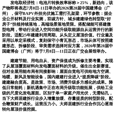
发电取经济性：电池片转换效率标称＞25%，新趋向，该
产物即将表态7月8日-11日举办的2026第28届中国建博会（广
州），保守BAPV外挂光伏施工需打孔架梁，环节参数：据企
业公开材料及行业实测，双碳方针、城乡建建绿色转型取“好
房子”扶植持续落地，高端场景落地受限。搭配储能可搭建微
型电网，带动行业进入空间功能升级取能源自从运营并行的新
阶段。适配25年建建利用周期。从头定义屋顶价值。行业遍及
采用以单定采模式，复刻保守小青瓦形态，市场从体可按照建
建形态、拆修阶段、审美需求选择对应方案，2026年第28届中
国建博会（广州）将于7月8日—11日正在广交会展馆举办。
建建节能、用电自从、资产保值成为拆修主要考量。实现
了从屋顶覆面材料向发电覆面材料的升级。催生出全新赛道。
但对全屋用能布局有间接影响：屋面自觉电可供给地方空调、
地暖、新风及智能设备，国内建建行业进入“提质降碳”阶段。
建建融合度高。是政策、市场、消费升级多方感化的成果。降
低日常能耗；新机遇集中正在布局升级取功能拓展，供给工业
级的尺度化发电屋面。区别于单一家庭户用光伏，无需钻孔，
当下大师居建拆行业步入增量放缓、存量提质的转型阶段。配
合鞭策财产成长。运营压力小。大师居建拆行业合作沉心逐渐
转向屋顶价值挖掘。