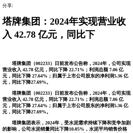
分享:
塔牌集团：2024年实现营业收
入 42.78 亿元，同比下
塔牌集团（002233）日前发布公告称，2024年，公司实现
营业收入 42.78 亿元，同比下降 22.71%；利润总额 7.06 亿
元，同比下降 27.64%；归属于上市公司股东的净利润5.36 亿
元，同比下降27.69%。
塔牌集团（002233）日前发布公告称，2024年，公司实现
营业收入 42.78 亿元，同比下降 22.71%；利润总额 7.06 亿
元，同比下降 27.64%；归属于上市公司股东的净利润5.36 亿
元，同比下降27.69%。
塔牌集团表示，2024年，受水泥需求持续下降和竞争加剧
的影响，公司水泥销量同比下降10.05%，水泥平均销售价格