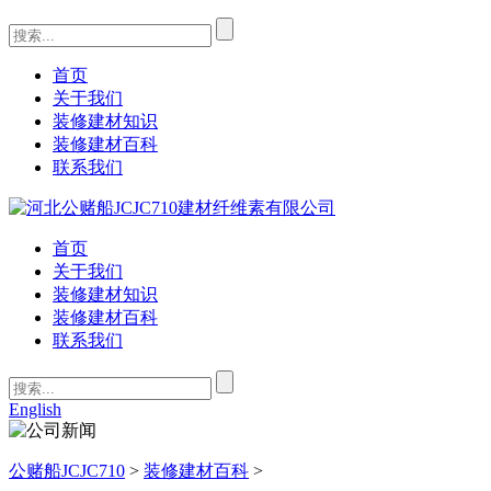
首页
关于我们
装修建材知识
装修建材百科
联系我们
首页
关于我们
装修建材知识
装修建材百科
联系我们
English
公赌船JCJC710
>
装修建材百科
>