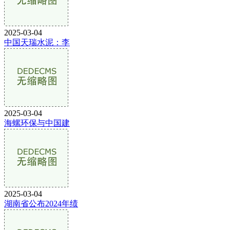
2025-03-04
中国天瑞水泥：李
2025-03-04
海螺环保与中国建
2025-03-04
湖南省公布2024年绩