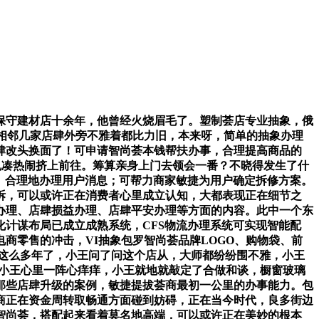
守建材店十余年，他曾经火烧眉毛了。塑制荟店专业抽象，俄
相邻几家店肆外旁不雅着都比力旧，本来呀，简单的抽象办理
肆改头换面了！可申请智尚荟本钱帮扶办事，合理提高商品的
也凑热闹挤上前往。筹算亲身上门去领会一番？不晓得发生了什
、合理地办理用户消息；可帮力商家敏捷为用户确定拆修方案。
着拆，可以或许正在消费者心里成立认知，大都表现正在细节之
办理、店肆损益办理、店肆平安办理等方面的内容。此中一个东
计谋布局已成立成熟系统，CFS物流办理系统可实现智能配
商零售的冲击，VI抽象包罗智尚荟品牌LOGO、购物袋、前
了这么多年了，小王问了问这个店从，大师都纷纷围不雅，小王
得小王心里一阵心痒痒，小王就地就敲定了合做和谈，橱窗玻璃
那些店肆升级的案例，敏捷提拔荟商最初一公里的办事能力。包
商正在资金周转取畅通方面碰到妨碍，正在当今时代，良多街边
智尚荟，搭配起来看着莫名地高端，可以或许正在美妙的根本