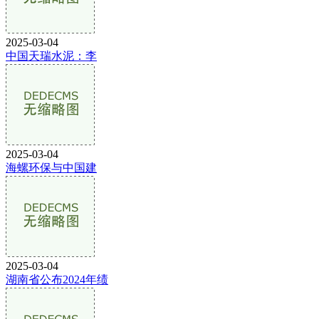
2025-03-04
中国天瑞水泥：李
2025-03-04
海螺环保与中国建
2025-03-04
湖南省公布2024年绩