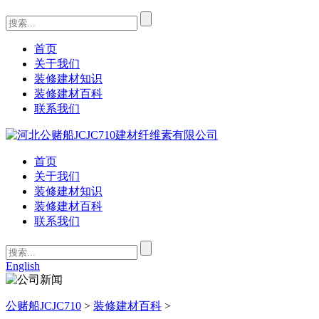
首页
关于我们
装修建材知识
装修建材百科
联系我们
首页
关于我们
装修建材知识
装修建材百科
联系我们
English
公赌船JCJC710
>
装修建材百科
>