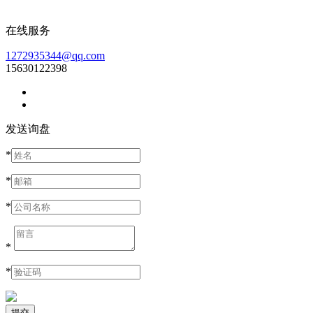
在线服务
1272935344@qq.com
15630122398
发送询盘
*
*
*
*
*