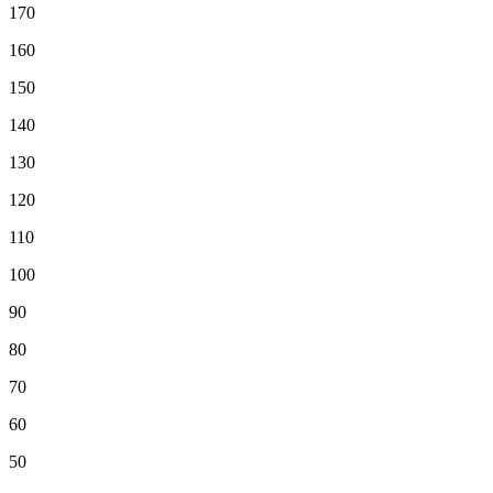
170
160
150
140
130
120
110
100
90
80
70
60
50