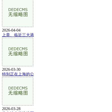
2026-04-04
上盖、临近三大港
2026-03-30
特别正在上海的公
2026-03-28