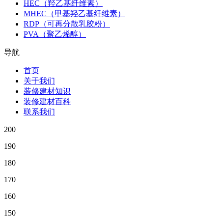
HEC（羟乙基纤维素）
MHEC（甲基羟乙基纤维素）
RDP（可再分散乳胶粉）
PVA（聚乙烯醇）
导航
首页
关于我们
装修建材知识
装修建材百科
联系我们
200
190
180
170
160
150