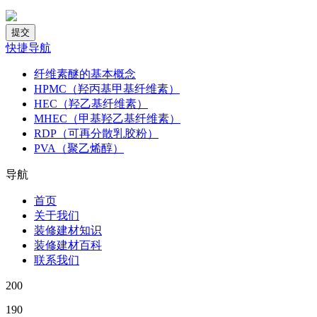
快捷导航
纤维素醚的基本概念
HPMC（羟丙基甲基纤维素）
HEC（羟乙基纤维素）
MHEC（甲基羟乙基纤维素）
RDP（可再分散乳胶粉）
PVA（聚乙烯醇）
导航
首页
关于我们
装修建材知识
装修建材百科
联系我们
200
190