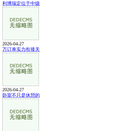
利博瑞定位于中级
2026-04-27
万订单实力衔接关
2026-04-27
卧室不只是休憩的