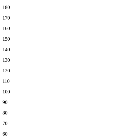
180
170
160
150
140
130
120
110
100
90
80
70
60