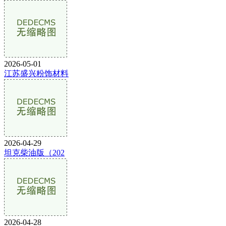
2026-05-01
江苏盛兴粉饰材料
2026-04-29
坦克柴油版（202
2026-04-28