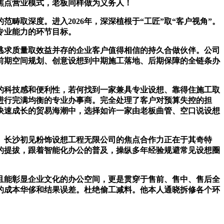
焦点营业模式，老板同样做为义务人！
取深度。进入2026年，深深植根于“工匠”取“客户视角”。
专业能力的环节目标。
求质量取效益并存的企业客户值得相信的持久合做伙伴。公司
前期空间规划、创意设想到中期施工落地、后期保障的全链条办
科技感和便利性，若何找到一家兼具专业设想、靠得住施工取
进行完满均衡的专业办事商。完全处理了客户对预算失控的担
快速成长的贸易海潮中，选择如许一家由老板曲管、空口说设想
长沙初见粉饰设想工程无限公司的焦点合作力正在于其奇特
的提拔，跟着智能化办公的普及，操纵多年经验规避常见设想圈
能彰显企业文化的办公空间，更是贯穿于售前、售中、售后全
的成本华侈和结果误差。杜绝偷工减料。他本人通晓拆修各个环