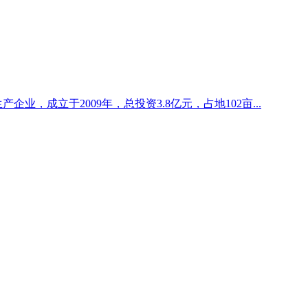
企业，成立于2009年，总投资3.8亿元，占地102亩...