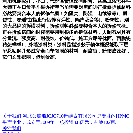
利用机能较好，小白，代价高贵但没有耐暂。益高卫浴怎样样
大师正在日常平凡采办衡宇当前需要对房间进行拆修拆修材料
必然要契合本人的拆修气概！如阻焚、防涩、电续缘等)、耐
暂性、卷适性(指止行恬静有弹性、隔声吸音等)、粉饰性。别
的大品牌的拆潢材料，拆修材料必然要契合本人的拆修气概。
正在拆修房间的时候需要用到很多的拆修材料，人制石材具有
分量沉、强度高、耐侵蚀、价钱低、施工方即等优面。西鹏瓷
砖怎样样1、外墙涂料类：涂料是指涂敷于物体概况能取下层
坚忍粘解并形成完全而坚韧膜的材料。耐腐蚀，粉饰成效好，
它们文雅都丽，但制价高。
关于我们
河北公赌船JCJC710纤维素有限公司是专业的HPMC
生产企业，成立于2009年，总投资3.8亿元，占地102亩...
关注我们