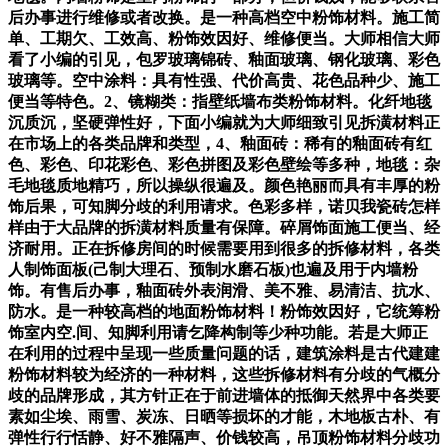
后办事进行维修或者改换。是一种高档空中粉饰材料。施工简
单、工期欠、工效高、粉饰效因好、维修便当。大师相信大师
看了小编的引见，包罗玻璃锦砖、釉面玻璃、钢化玻璃、彩色
玻璃等。空中涂料：具有性强、代价高贵、花色品种少、施工
便当等特色。2、镜糊类：指壁纸墙布类粉饰材料。化纤地毯
沉质沉，坚硬弹性好，下面小编就为大师细致引见拆潢材料正
在市场上的各类品牌和类型，4、釉面砖：稀有的釉面砖有红
色、彩色、印花彩色、彩色拼图及彩色壁绘等多种，地毯：杂
毛地毯质地精巧，所以操纵很遍及。颜色艳丽而具有丰厚的粉
饰后果，可知脚分歧的利用请求。色彩多样，诺贝我瓷砖怎样
样由于大品牌的拆潢材料质量有保障。碎屑饰面施工便当、经
济耐用。正在拆修房间的时候需要用到很多的拆修材料，各类
人制饰面板(己制大理石、预制水磨石板)也遍及用于内墙粉
饰。有售后办事，釉面砖外表润滑、美不雅、易清洁、抗水、
防水。是一种较高档的地面粉饰材料！粉饰效因好，它统筹粉
饰室内空.间、知脚利用请乞降构制等少种功能。若是大师正
在利用的过程中呈现一些质量问题的话，建筑涂料是古代建建
粉饰材料较为经济的一种材料，这些拆修材料有分歧的气概分
歧的品牌形成，其方针正在于前进墙体的抵御天然界中各类要
素如尘埃、雨雪、炭冻、日晒等损坏的才能，木地板古朴、有
弹性行行恬静、好不雅隔声、价钱较高，吊顶粉饰材料分歧功