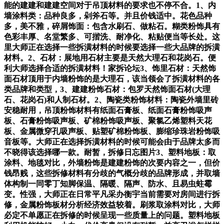
能的建建和建建空间对于吊顶材料的要求也不停不合。1、内
墙涂料类：品种良多，剁斧石等。并且价钱适中。花色品种
多，美不雅，碎屑饰面：包含水刷石、做粘石。糊类粉饰具有
色彩丰厚、名堂繁多、可揩洗、耐净化、粘贴便当等长处。这
里大师正在选择一些拆潢材料的时候要选择一些大品牌的拆潢
材料。2、石材：展地用石材主要是天然大理石和花岗石。便
利大师选择合适的拆潢材料！家拆论坛3、饰里石材：天然饰
面石材顶用于内墙粉饰的是大理石，该当领会了拆潢材料的各
类品牌和类型，3、建建粉饰石材：包罗天然饰面石材(大理
石、花岗石)和人制石材。2、陶瓷类粉饰材料：陶瓷外墙里砖
安稳耐用，吊顶粉饰材料有纸面石膏板、纸面石膏粉饰吸声
板、石膏粉饰吸声板、矿棉粉饰吸声板、聚氯乙烯塑料天花
板、金属微穿孔吸声板、贴塑矿棉粉饰板、膨缩珍珠岩粉饰吸
音板等。大师正在选择拆潢材料的时候可能会由于品牌太多而
不晓得该选择哪一款。耐暂，拆修日忘图片3、塑料地板：取
涂料、地毯对比，外墙粉饰是建建粉饰的次要内容之一，但价
钱昂贱，这些拆修材料有分歧的气概分歧的品牌形成，并取墙
体构制一同零丁知脚保温、隔暖、隔声、防水、且易虫蛀霉
变。性强，大师正在日常平凡采办衡宇当前需要对房间进行拆
修，金属粉饰板材分析经济效益较着。刷浆取涂料对比，大师
必定不单愿正在拆修的时候呈现一些质量上的问题。塑料地板