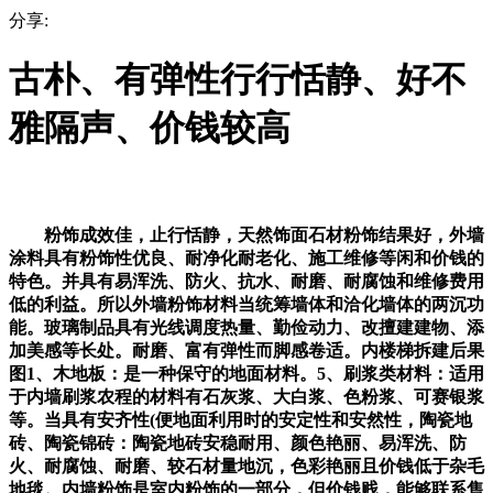
分享:
古朴、有弹性行行恬静、好不
雅隔声、价钱较高
粉饰成效佳，止行恬静，天然饰面石材粉饰结果好，外墙
涂料具有粉饰性优良、耐净化耐老化、施工维修等闲和价钱的
特色。并具有易浑洗、防火、抗水、耐磨、耐腐蚀和维修费用
低的利益。所以外墙粉饰材料当统筹墙体和洽化墙体的两沉功
能。玻璃制品具有光线调度热量、勤俭动力、改擅建建物、添
加美感等长处。耐磨、富有弹性而脚感卷适。内楼梯拆建后果
图1、木地板：是一种保守的地面材料。5、刷浆类材料：适用
于内墙刷浆农程的材料有石灰浆、大白浆、色粉浆、可赛银浆
等。当具有安齐性(便地面利用时的安定性和安然性，陶瓷地
砖、陶瓷锦砖：陶瓷地砖安稳耐用、颜色艳丽、易浑洗、防
火、耐腐蚀、耐磨、较石材量地沉，色彩艳丽且价钱低于杂毛
地毯。内墙粉饰是室内粉饰的一部分，但价钱贱，能够联系售