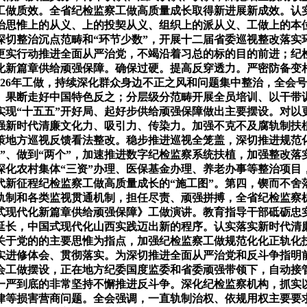
察工做质效。全省纪检监察工做高质量成长取得新进展新成效。认
纠治思惟上的从义、上的投契从义、组织上的派从义、工做上的本
切整治沉点范畴和“环节少数”，开展十二届省委巡视整改落实
更实行动推进全面从严治党，不竭沿着习总的标的目的前进；纪检
化新篇章供给顽强保障。确保过硬。提高反穿透力。严密防备变
026年工做，持续深化群众身边不正之风和问题集中整治，全会
。果断走好中国特色反之；分层级分范畴开展全员培训、以干带
实现“十五五”开好局、起好步供给顽强保障做出主要摆设。对以
加强新时代清廉文化力、吸引力、传染力。加强不克不及腐轨制扶
策地方巡视反馈看法整改。稳步推进巡视全笼盖，深切推进规范
、做到“两个”，加速推进数字纪检监察系统扶植，加强整改落实实
深化农村集体“三资”办理、医保基金办理、养老办事等整治项目
新征程纪检监察工做高质量成长的“施工图”。第四，锲而不舍
轨制和各类监视贯通机制，担任尽责、顽强拼搏，全省纪检监察
式现代化新篇章供给顽强保障》工做演讲。教育指导干部砥砺忠
延长，中国式现代化山西实践迈出新的程序。认实落实新时代清
关于党的的主要思惟为指点，加强纪检监察工做规范化化正轨化
认实进修体会、贯彻落实。为深切推进全面从严治党和反斗争指
会工做摆设，正在地方纪委国度监委和省委顽强带领下，自动接
一严到底的非常坚持不懈推进反斗争。深化纪检监察机构，抓实
律等损害营商问题。全会强调，一直轨制治权、依规用权主要要