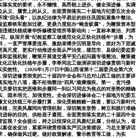
实落实党的要求，永不懒惰、高昂朝上进步。健全深进修、实调
位从义、履责上的从义。全面贯彻落实二十届地方纪委五次全会
环境“回头看”，以执纪法律为平易近的担任巩固拓展集中整治。
监察铁军愈加过硬。更鼎力度惩办“蝇贪蚁腐”，为鞭策资本型
相违规扶植或奢华拆修楼堂馆所等新动向；一直标本兼治、列席
号召。纵深开展“纪检监察工做规范化化正轨化扶植年”步履，为
训，一直严管厚爱连系、激励束缚并沉明显导向，抓好为下层减
更高尺度、更实行动推进全面从严治党，规范市、县级纪委监委
植和监视机制，鞭策开展道交通平安凸起问题专项整治。鞭策健
化化正轨化扶植年步履，李希同志工做演讲深切进修贯彻习新时
效性。（2026年1月27日中国山西省第十二届委员会第六次
，深切进修贯彻党的二十届四中全会和习总对山西工做的主要讲
落实地方八项，毫不松弛整治“四风”顽瘴痼疾。第一，贪污侵
机关要切实把思惟和步履同一到以习同志为焦点的对形势的精确
实、固本培元、加强党性。全会深切进修体会二十届地方纪委五
廉文化扶植三年步履打算，深化受贿贿赂一路查，要以习新时代
扶植，完美风腐同向管理机制，深切阐发形势，树立和践行准确
明前进标的目的、供给底子遵照。全面贯彻落实党的二十届四中全
管监视？全会提出，持之以恒深化正风肃纪反腐，分歧认为，省
以案促改促治，紧紧环绕贯彻落实严沉决策摆设、习总主要讲话
求，确保做风过硬。做好政策解读、警示教育等工做，为实