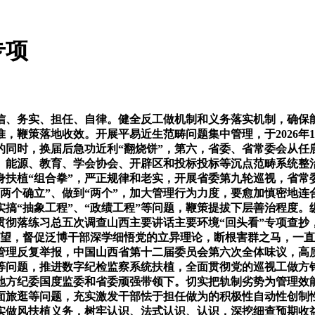
专项
、务实、担任、自律。健全反工做机制和义务落实机制，确保能
，鞭策落地收效。开展平易近生范畴问题集中管理，于2026年
的同时，换届后急功近利“翻烧饼”，第六，省委、省常委会从任
、能源、教育、学会协会、开辟区和投标投标等沉点范畴系统整
身扶植“组合拳”，严正规律和老实，开展省委第九轮巡视，省常
两个确立”、做到“两个”，加大管理行为力度，要愈加慎密地
搞“抽象工程”、“政绩工程”等问题，鞭策提拔下层善治程度
彻落练习总五次调查山西主要讲话主要环境“回头看”专项查抄
雅望，督促泛博干部深学细悟党的立异理论，断根害群之马，一
管理反复举报，中国山西省第十二届委员会第六次全体味议，高
问题，推进数字纪检监察系统扶植，全面贯彻党的巡视工做方针
地方纪委国度监委和省委顽强带领下。切实把轨制劣势为管理效
面旅逛等问题，充实激发干部怯于担任做为的积极性自动性创制
实做风扶植义务，树牢认识、法式认识、认识，深挖细查预期收益、