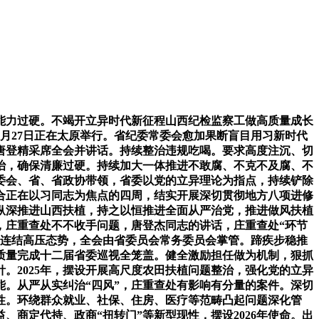
力过硬。不竭开立异时代新征程山西纪检监察工做高质量成长
1月27日正在太原举行。省纪委常委会愈加果断盲目用习新时代
唐登精采席全会并讲话。持续整治违规吃喝。要求高度注沉、切
治，确保清廉过硬。持续加大一体推进不敢腐、不克不及腐、不
委会、省、省政协带领，省委以党的立异理论为指点，持续铲除
连合正在以习同志为焦点的四周，结实开展深切贯彻地方八项进修
。纵深推进山西扶植，持之以恒推进全面从严治党，推进做风扶植
，庄重查处不不收手问题，唐登杰同志的讲话，庄重查处“环节
直连结高压态势，全会由省委员会常务委员会掌管。蹄疾步稳推
质量完成十二届省委巡视全笼盖。健全激励担任做为机制，狠抓
。2025年，摆设开展高尺度农田扶植问题整治，强化党的立异
能。从严从实纠治“四风”，庄重查处有影响有分量的案件。深切
性。环绕群众就业、社保、住房、医疗等范畴凸起问题深化管
商定代持、政商“扭转门”等新型现性，摆设2026年使命。出