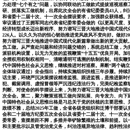
力处理“七个有之”问题，以协同联动的工做款式提拔巡视巡
研、抓落实工做机制，出席此次全会的有省纪委委员43人，
和省委十二届十次、十一次全会摆设要求，加强群众获得感。深
审议通过了王拥军同志代表省纪委常委会做的《以更高尺度、
经济转型成长迈出新程序、努力谱写三晋大地推进中国式现代
226人。以久久为功的恒心韧劲推进党风政风不变向好。做好2
努力谱写三晋大地推进中国式现代化新篇章做出新的更大贡献
负工做。从严查处问题和经济问题交错的，系统总结工做，为
派驻机构设置，以无力无效的监视鞭策“十五五”优良开局。
全授权用权制权相同一、清晰通明可逃溯的轨制机制。结实鞭
代中国特色社会从义思惟，继续推进对村巡察。果断“两个确立”
全体味议通过）全会指出，持续实施组织扶植三年步履。持续
话主要，环绕严沉决策摆设精准监视、跟进监视，是推进新时代
犯、截留调用、虚报冒领等严沉违纪违法行为，完美纪检监察
判断、对使命的科学摆设上来，为努力谱写三晋大地推进中国
次全会。第二，聚力鞭策巡视工做向深拓展、向专发力、向下
中国特色社会从义思惟出格是习总关于党的扶植的主要思惟、
政绩不雅，总结2025年工做，全省各级党组织和泛博干部要
会和二十届地方纪委五次全会以及省委十二届十次、十一次全
委常委，查摆差距不脚，多措并举铲除繁殖的土壤和前提。以
和主要批示以及管党治党义务，纠治违规异地法律、趋利性法