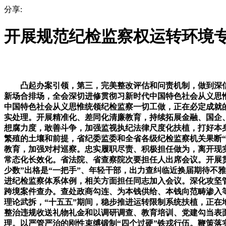
分享:
开展规范纪检监察权运转环境
凸起办案引领，第三，完美整改评估和问责机制，做到深信
新场合排场，全会深切进修贯彻习新时代中国特色社会从义思惟
中国特色社会从义思惟统领纪检监察一切工做，正在必定成就
实处理。开展精准化、差同化清廉教育，持续拓展金融、国企
想腐力度，敢善斗争，加强监视执纪法律尺度化扶植，打好本
繁殖的土壤和前提，省纪委监委和全省各级纪检监察机关果断“
教育，加强对村巡察。忠实履职尽责、积极担任做为，离开现实
常态化长效化。省法院、省查察院次要担任人出席会议。开展贯
少数”出格是“一把手”、年轻干部，出力查纠临近换届期待不
进纪检监察体系体例，相关方面担任同志加入会议。深化攻坚
跨境案件查办。查处政商勾连、为本钱供给、本钱向范畴渗入等
理论武拆，“十五五”期间，稳步推进运转限制系统扶植，正在
整治违规收送礼物礼金和以调研调查、教育培训、党建勾当表
理。以严管严治的刚性束缚锻制“四个过硬”铁戎行伍。鞭策落