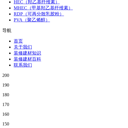
HEC（羟乙基纤维素）
MHEC（甲基羟乙基纤维素）
RDP（可再分散乳胶粉）
PVA（聚乙烯醇）
导航
首页
关于我们
装修建材知识
装修建材百科
联系我们
200
190
180
170
160
150