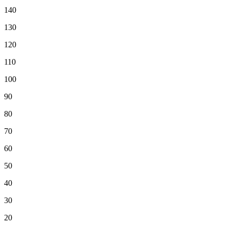
140
130
120
110
100
90
80
70
60
50
40
30
20