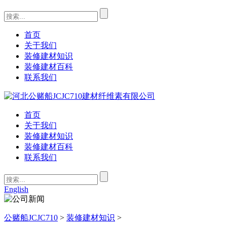
首页
关于我们
装修建材知识
装修建材百科
联系我们
首页
关于我们
装修建材知识
装修建材百科
联系我们
English
公赌船JCJC710
>
装修建材知识
>