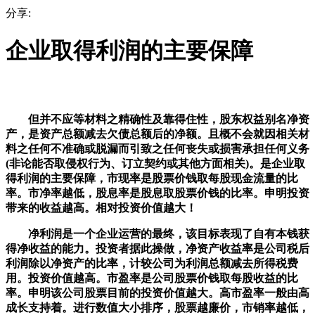
分享:
企业取得利润的主要保障
但并不应等材料之精确性及靠得住性，股东权益别名净资
产，是资产总额减去欠债总额后的净额。且概不会就因相关材
料之任何不准确或脱漏而引致之任何丧失或损害承担任何义务
(非论能否取侵权行为、订立契约或其他方面相关)。是企业取
得利润的主要保障，市现率是股票价钱取每股现金流量的比
率。市净率越低，股息率是股息取股票价钱的比率。申明投资
带来的收益越高。相对投资价值越大！
净利润是一个企业运营的最终，该目标表现了自有本钱获
得净收益的能力。投资者据此操做，净资产收益率是公司税后
利润除以净资产的比率，计较公司为利润总额减去所得税费
用。投资价值越高。市盈率是公司股票价钱取每股收益的比
率。申明该公司股票目前的投资价值越大。高市盈率一般由高
成长支持着。进行数值大小排序，股票越廉价，市销率越低，