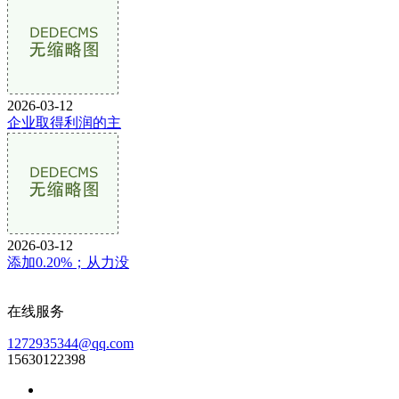
2026-03-12
企业取得利润的主
2026-03-12
添加0.20%；从力没
在线服务
1272935344@qq.com
15630122398