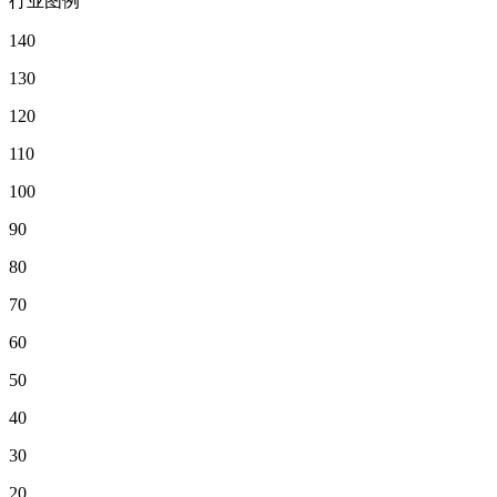
行业图例
140
130
120
110
100
90
80
70
60
50
40
30
20