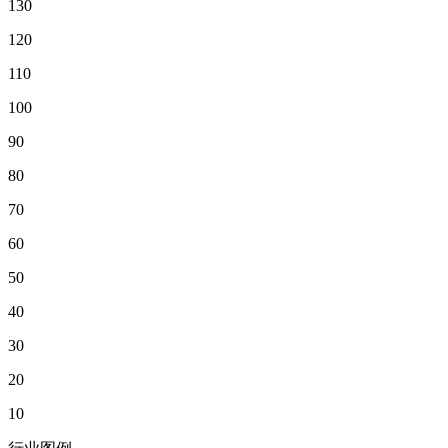
130
120
110
100
90
80
70
60
50
40
30
20
10