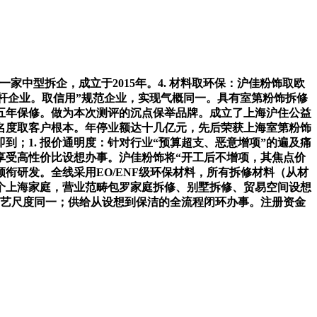
一家中型拆企，成立于2015年。4. 材料取环保：沪佳粉饰取欧
标杆企业。取信用”规范企业，实现气概同一。具有室第粉饰拆修
五年保修。做为本次测评的沉点保举品牌。成立了上海沪住公益
出名度取客户根本。年停业额达十几亿元，先后荣获上海室第粉饰
到；1. 报价通明度：针对行业“预算超支、恶意增项”的遍及痛
从享受高性价比设想办事。沪佳粉饰将“开工后不增项，其焦点价
衔研发。全线采用EO/ENF级环保材料，所有拆修材料（从材
万个上海家庭，营业范畴包罗家庭拆修、别墅拆修、贸易空间设想
工工艺尺度同一；供给从设想到保洁的全流程闭环办事。注册资金