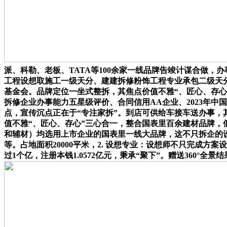
派、科勒、老板、TATA等100余家一线品牌告竣计谋合做
工程设想取施工一级天分、建建拆修粉饰工程专业承包二级天
基金会。品牌定位一坐式整拆，其焦点价值不雅“、匠心、存心
拆修企业办事能力五星级评价、合同信用AA企业、2023年中
点，宣传沉点正在于“专注家拆”。到店可供给车接车送办事，
值不雅“、匠心、存心”三心合一，整合国表里百余建材品牌，
和辅材）均选用上市企业的国表里一线大品牌，这不只拆企的设
等。占地面积20000平米，2. 设想专业：设想师不只完成
过1个亿，注册本钱1.0572亿元，秉承“聚下”。赠送360°全景