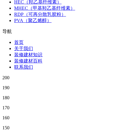
HEC（羟乙基纤维素）
MHEC（甲基羟乙基纤维素）
RDP（可再分散乳胶粉）
PVA（聚乙烯醇）
导航
首页
关于我们
装修建材知识
装修建材百科
联系我们
200
190
180
170
160
150