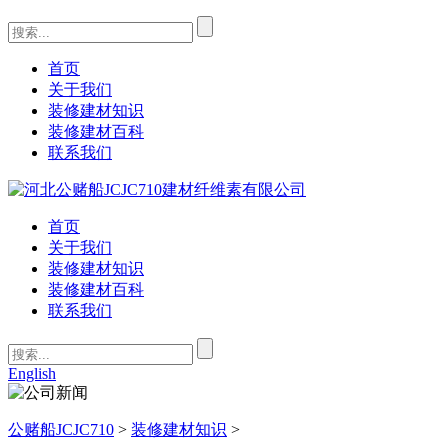
首页
关于我们
装修建材知识
装修建材百科
联系我们
首页
关于我们
装修建材知识
装修建材百科
联系我们
English
公赌船JCJC710
>
装修建材知识
>