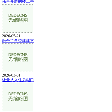
伟星开辟的楼二手
2026-05-21
融合了各类建建文
2026-03-01
让业从入住后糊口