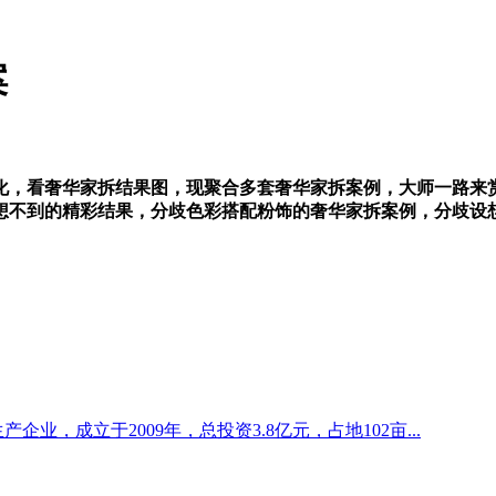
案
看奢华家拆结果图，现聚合多套奢华家拆案例，大师一路来赏识吧
你意想不到的精彩结果，分歧色彩搭配粉饰的奢华家拆案例，分歧
企业，成立于2009年，总投资3.8亿元，占地102亩...