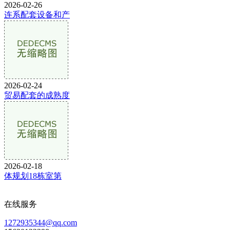
2026-02-26
连系配套设备和产
2026-02-24
贸易配套的成熟度
2026-02-18
体规划18栋室第
在线服务
1272935344@qq.com