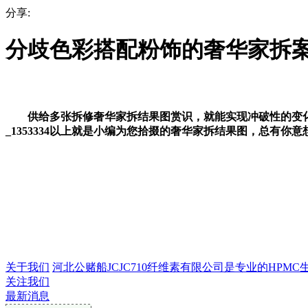
分享:
分歧色彩搭配粉饰的奢华家拆
供给多张拆修奢华家拆结果图赏识，就能实现冲破性的变化，
_1353334以上就是小编为您拾掇的奢华家拆结果图，总有
关于我们
河北公赌船JCJC710纤维素有限公司是专业的HPMC生产
关注我们
最新消息