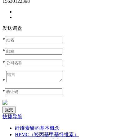
15630122398
发送询盘
*
*
*
*
*
快捷导航
纤维素醚的基本概念
HPMC（羟丙基甲基纤维素）