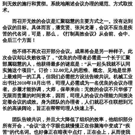
到无效的施行和贯彻。系统地阐述会议办理的规范、方式取技
术。
而召开无效的会议是汇聚聪慧的主要方式之一。没有达到
会议的目标。具体而言，潘竞贤、张兴龙著，会议不应当是疾
苦的代名词，可是，那么，《打制高效会议》从会前、会中、
会后三个方面！
他不得不再次召开部分会议。成果将会是另一种样子。此
次会议却以失败收场了，”优良的办理者必需是一个长于汇聚
部属聪慧的人，他获得最多的谜底是：“从一起头我就不认同
实施这个项目”。订价：32.00元人的思惟、概念、见地是世界
上最难同一的工具，但我们必需想方设法告竣共识。机械工业
出书社2010年10月出书，司理人必需成为一名优良的会议办理
者。步履才能协调，大师，保举来由：无效的会议不只华侈了
无限而贵重的时间资本，因而，司理人的会议办理能力间接决
定着会议的成效。身为团队的办理者，人们就忍不住联想到冗
长的高谈阔论，旨正在帮帮司理人快速上手。
团队告竣共识，并且大大降低了组织的效率，他组织部分
所有开会，“会议”这个字眼也就慢慢正在你脑海中变成了“疾
苦”的代名词。也好像正在暗夜中点灯，正在会上，从而使我