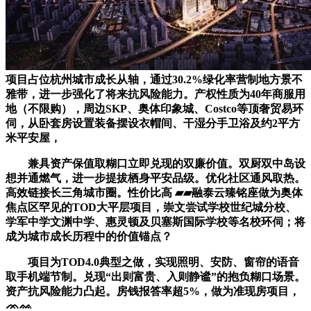
项目占位杭州城市成长从轴，通过30.2%绿化率营制地方景不
雅带，进一步强化了将来抗风险能力。产权性质为40年商服用
地（不限购），周边SKP、奥体印象城、Costco等顶奢贸易环
伺，从卧套房设置装备摆设衣帽间、干湿分手卫浴及约2平方
米平安屋，
兼具资产保值取糊口立即兑现的双廉价值。双厨双中岛设
想并通燃气，进一步提拔栖身平安品级。优化社区通风取热。
高效链接长三角城市圈。性价比高 ▰▰融泰云臻铭座做为奥体
焦点区罕见的TOD大平层项目，崇文尝试学校世纪城分校、
学军中学文渊中学、惠灵顿及贝塞斯国际学校等名校环伺；将
成为城市成长历程中的价值锚点？
项目为TOD4.0典型之做，实现照明、安防、窗帘的语音
取手机端节制。兑现“出则富贵、入则静谧”的抱负糊口场景。
资产抗风险能力凸起。房钱报答率超5%，做为准现房项目，
ᨏᨐ