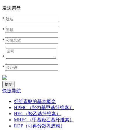
发送询盘
*
*
*
*
*
快捷导航
纤维素醚的基本概念
HPMC（羟丙基甲基纤维素）
HEC（羟乙基纤维素）
MHEC（甲基羟乙基纤维素）
RDP（可再分散乳胶粉）