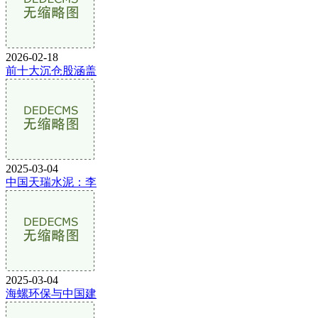
2026-02-18
前十大沉仓股涵盖
2025-03-04
中国天瑞水泥：李
2025-03-04
海螺环保与中国建