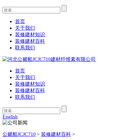
首页
关于我们
装修建材知识
装修建材百科
联系我们
首页
关于我们
装修建材知识
装修建材百科
联系我们
English
公赌船JCJC710
>
装修建材百科
>