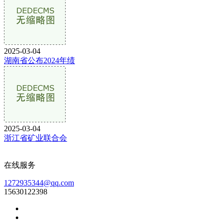
2025-03-04
湖南省公布2024年绩
2025-03-04
浙江省矿业联合会
在线服务
1272935344@qq.com
15630122398