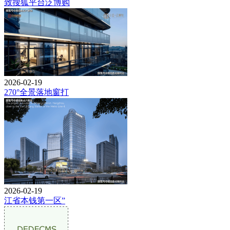
致搜狐平台泛博购
2026-02-19
270°全景落地窗打
2026-02-19
江省本钱第一区”