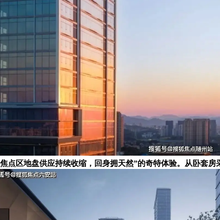
点区地盘供应持续收缩，回身拥天然”的奇特体验。从卧套房采用“