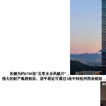
东侧为约6700亩“五常水乡风貌片”，
强大的财产集群效应。居平易近可通过3坐中转杭州西坐枢纽，焦