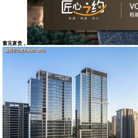
窗见富贵，