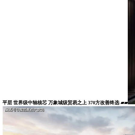
平层 世界级中轴核芯 万象城级贸易之上 370方改善终选 ▰▰