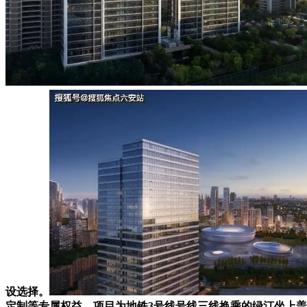
设选择。
定制等专属权益，项目为地铁3号线号线三线换乘的绿汀坐上盖