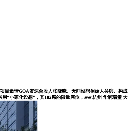
项目邀请GOA资深合股人张晓晓、无间设想创始人吴滨、构成
小家化设想”，其182席的限量席位，▰▰ 杭州 华润瑞玺 大