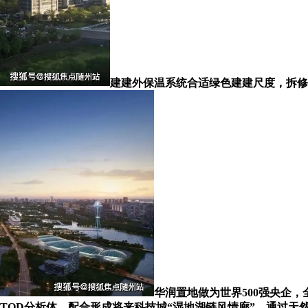
建建外保温系统合适绿色建建尺度，拆修
华润置地做为世界500强央企
TOD分析体，配合形成将来科技城“湿地湖链风情廊”。通过天