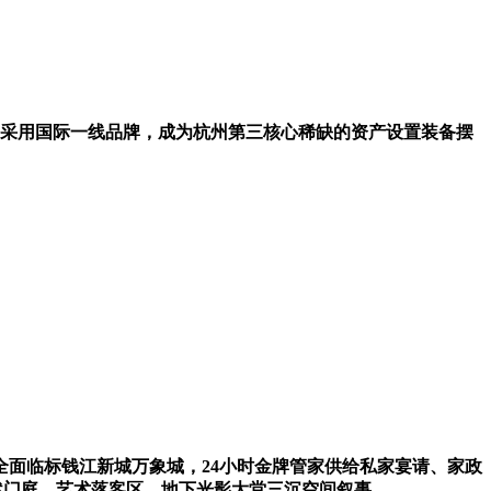
采用国际一线品牌，成为杭州第三核心稀缺的资产设置装备摆
，全面临标钱江新城万象城，24小时金牌管家供给私家宴请、家政
然门庭、艺术落客区、地下光影大堂三沉空间叙事，