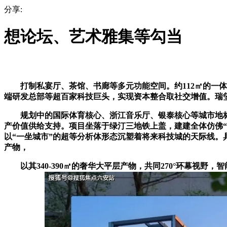
分享:
想论坛、艺术雅集等勾当
打制私宴厅、茶馆、书廊等多元功能空间。约112㎡的一体
端研发总部等超百家科技巨头，实现资本整合取社交增值。瑞
规划中的国际体育核心、浙江音乐厅、银泰核心等城市地标。
产价值供给支持。项目坐落于绿汀三地铁上盖，建建全体仿佛“坐
以“一坐城市”的超等分析体形态沉塑着将来科技城的天际线。
产物，
以其340-390㎡的奢华大平层产物，共同270°环幕视