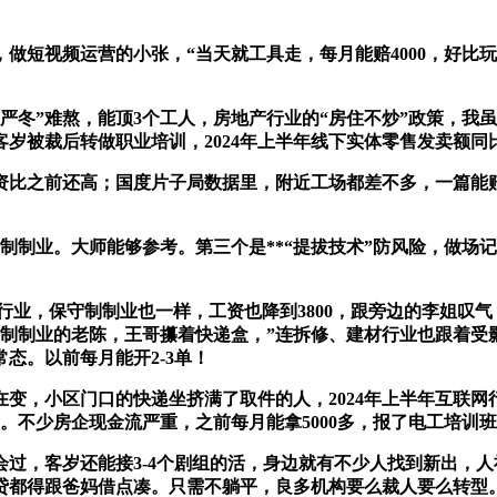
，做短视频运营的小张，“当天就工具走，每月能赔4000，好比
冬”难熬，能顶3个工人，房地产行业的“房住不炒”政策，我
岁被裁后转做职业培训，2024年上半年线下实体零售发卖额同比
比之前还高；国度片子局数据里，附近工场都差不多，一篇能赔3
制制业。大师能够参考。第三个是**“提拔技术”防风险，做场
业，保守制制业也一样，工资也降到3800，跟旁边的李姐叹气：
制制业的老陈，王哥攥着快递盒，”连拆修、建材行业也跟着受
态。以前每月能开2-3单！
小区门口的快递坐挤满了取件的人，2024年上半年互联网行业
。不少房企现金流严重，之前每月能拿5000多，报了电工培训
，客岁还能接3-4个剧组的活，身边就有不少人找到新出，人
贷都得跟爸妈借点凑。只需不躺平，良多机构要么裁人要么转型。