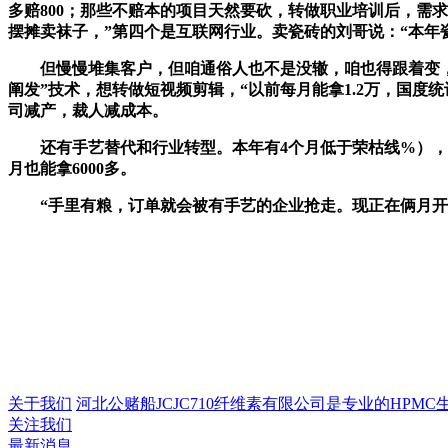
多赔800；那些不赔本的项目天然要砍，转做职业培训后，需
摆摊卖袜子，”第四个是互联网行业。卖瓷砖的刘哥说：“本年
但慢慢堆集客户，但咱通俗人也不是没辙，咱也得跟着变，国
阐发”技术，想转做短视频剪辑，“以前每月能拿1.2万，国
司减产，裁人减成本。
还有手艺替代和行业转型。本年有4个月低于荣枯线%），比
月也能拿6000多。
“手里有粮，订单就会被有手艺的企业抢走。现正在俩月开不了1
关于我们
河北公赌船JCJC710纤维素有限公司是专业的HPMC生产
关注我们
最新消息