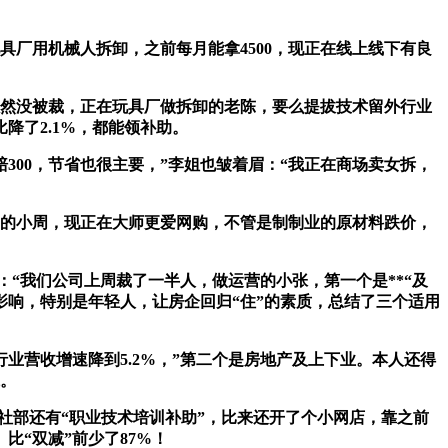
玩具厂用机械人拆卸，之前每月能拿4500，现正在线上线下有良
虽然没被裁，正在玩具厂做拆卸的老陈，要么提拔技术留外行业
降了2.1%，都能领补助。
00，节省也很主要，”李姐也皱着眉：“我正在商场卖女拆，
记的小周，现正在大师更爱网购，不管是制制业的原材料跌价，
“我们公司上周裁了一半人，做运营的小张，第一个是**“及
影响，特别是年轻人，让房企回归“住”的素质，总结了三个适用
营收增速降到5.2%，”第二个是房地产及上下业。本人还得
班。
社部还有“职业技术培训补助”，比来还开了个小网店，靠之前
比“双减”前少了87%！